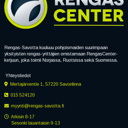
Rengas-Savotta | Savonlinna
Rengas-Savotta kuuluuu pohjoismaiden suurimpaan
yksityisten rengas-yrittäjien omistamaan RengasCenter-
ketjuun, joka toimii Norjassa, Ruotsissa sekä Suomessa.
Yhteystiedot
Mertajärventie 1, 57220 Savonlinna
015 524120
m​yynti@rengas-savotta.fi
Arkisin 8-17
Sesonki lauantaisin 9-13