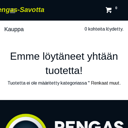
engas-Savotta
0
Kauppa
0 kohteita löydetty.
Emme löytäneet yhtään
tuotetta!
Tuotetta ei ole määritetty kategoriassa "
Renkaat muut
.